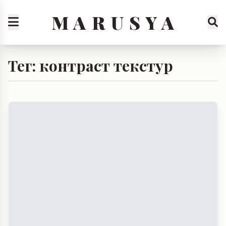
M A R U S Y A
Тег: контраст текстур