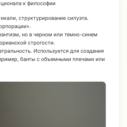
кционала к философии
тикали, структурирование силуэта.
корпорации».
мантизм, но в черном или темно-синем
торианской строгости.
тральность. Используется для создания
апример, банты с объемными плечами или