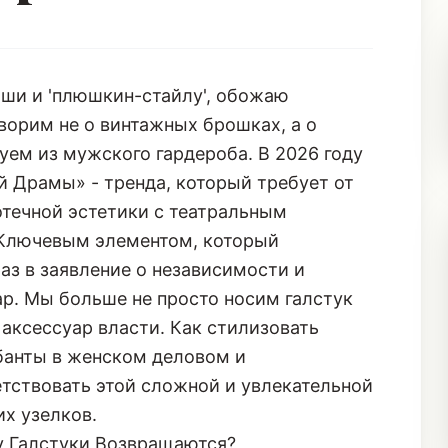
оши и 'плюшкин-стайлу', обожаю
ворим не о винтажных брошках, а о
уем из мужского гардероба. В 2026 году
й Драмы» - тренда, который требует от
отечной эстетики с театральным
 Ключевым элементом, который
з в заявление о независимости и
ар. Мы больше не просто носим галстук
 аксессуар власти. Как стилизовать
банты в женском деловом и
етствовать этой сложной и увлекательной
х узелков.
у Галстуки Возвращаются?