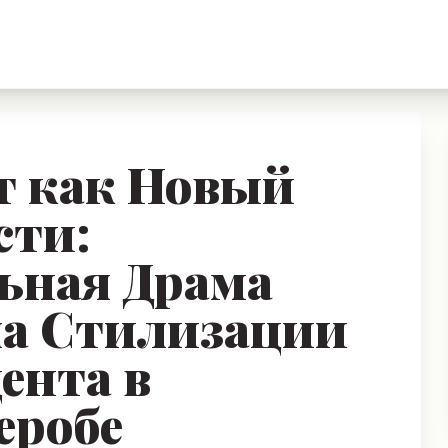
т как Новый
сти:
ьная Драма
ла Стилизации
ента в
еробе