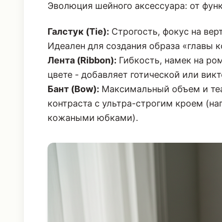
Эволюция шейного аксессуара: от фун
Галстук (Tie):
Строгость, фокус на вер
Идеален для создания образа «главы 
Лента (Ribbon):
Гибкость, намек на ро
цвете - добавляет готической или вик
Бант (Bow):
Максимальный объем и теа
контраста с ультра-строгим кроем (н
кожаными юбками).