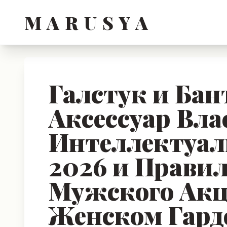
M A R U S Y A
Галстук и Бан
Аксессуар Вла
Интеллектуал
2026 и Прави
Мужского Акц
Женском Гард