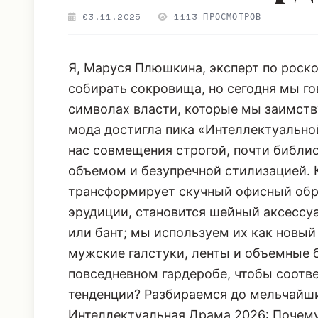
03.11.2025
1113 ПРОСМОТРОВ
Я, Маруся Плюшкина, эксперт по роск
собирать сокровища, но сегодня мы го
символах власти, которые мы заимств
мода достигла пика «Интеллектуально
нас совмещения строгой, почти библи
объемом и безупречной стилизацией.
трансформирует скучный офисный обра
эрудиции, становится шейный аксессу
или бант; мы используем их как новый
мужские галстуки, ленты и объемные 
повседневном гардеробе, чтобы соотв
тенденции? Разбираемся до мельчайши
Интеллектуальная Драма 2026: Почем