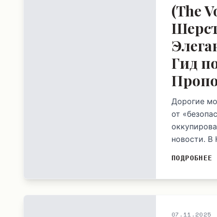
(The V
Шерст
Элега
Гид п
Проп
Дорогие мо
от «безопа
оккупирова
новости. В
ПОДРОБНЕЕ
07.11.2025