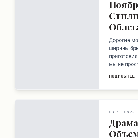
Ноябр
Стили
Облег
Дорогие мо
ширины брю
приготовил
мы не прос
ПОДРОБНЕЕ
23.11.2025
Драма
Объем