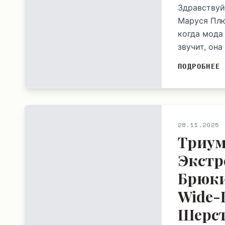
Здравствуй
Маруся Плю
когда мода
звучит, она
ПОДРОБНЕЕ
28.11.2025
Триум
Экстр
Брюки
Wide-
Шерст