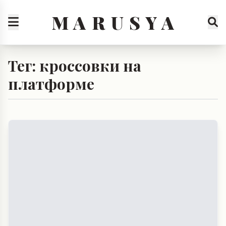
M A R U S Y A
Тег: кроссовки на
платформе