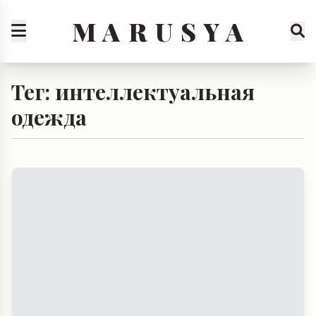
M A R U S Y A
Тег: интеллектуальная
одежда