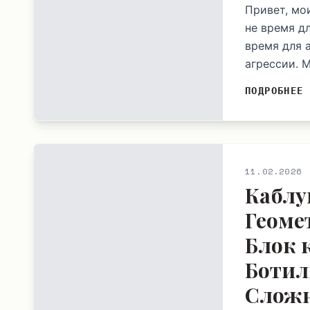
Привет, мо
не время д
время для 
агрессии. 
ПОДРОБНЕЕ
11.02.2026
Каблу
Геоме
Блок 
Ботил
Сложн