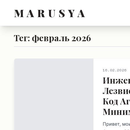
M A R U S Y A
Тег: февраль 2026
16.02.2026
Инжен
Лезви
Код А
Миним
Привет, мо