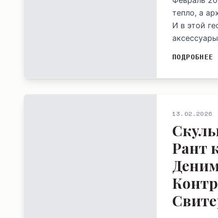
Февраль 20
тепло, а а
И в этой г
аксессуары.
ПОДРОБНЕЕ
13.02.2026
Скуль
Рант 
Деним
Контр
Свите