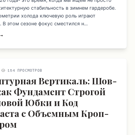
26 года- это время, когда мы ищем не просто
рхитектурную стабильность в зимнем гардеробе.
еометрии холода ключевую роль играют
 В этом сезоне фокус сместился н...
 →
154 ПРОСМОТРОВ
птурная Вертикаль: Шов-
как Фундамент Строгой
овой Юбки и Код
аста с Объемным Кроп-
ром