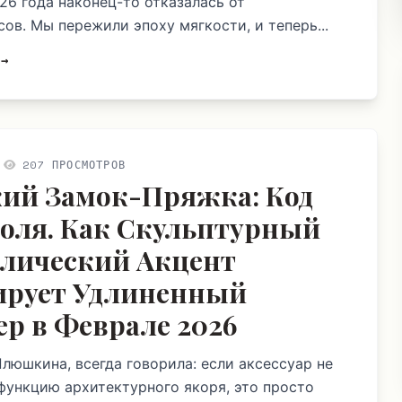
26 года наконец-то отказалась от
ов. Мы пережили эпоху мягкости, и теперь...
 →
207 ПРОСМОТРОВ
ий Замок-Пряжка: Код
оля. Как Скульптурный
лический Акцент
рует Удлиненный
ер в Феврале 2026
Плюшкина, всегда говорила: если аксессуар не
функцию архитектурного якоря, это просто