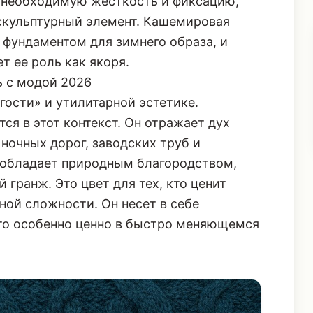
т необходимую жесткость и фиксацию,
скульптурный элемент.
Кашемировая
я фундаментом для зимнего образа, и
т ее роль как якоря.
ь с модой 2026
гости» и утилитарной эстетике.
я в этот контекст. Он отражает дух
ночных дорог, заводских труб и
н обладает природным благородством,
 гранж. Это цвет для тех, кто ценит
ной сложности. Он несет в себе
то особенно ценно в быстро меняющемся