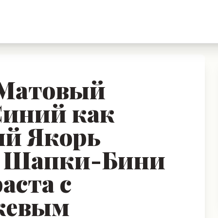
 Матовый
Синий как
ый Якорь
 Шапки-Бини
аста с
жевым