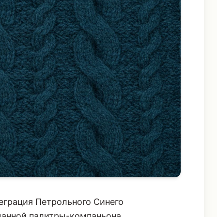
теграция Петрольного Синего
манной палитры-компаньона.