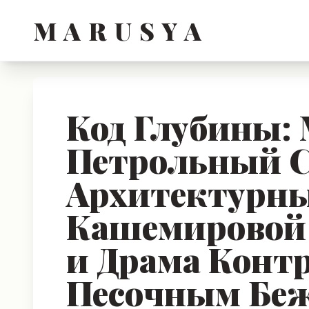
M A R U S Y A
Код Глубины:
Петрольный 
Архитектурн
Кашемировой
и Драма Контр
Песочным Бе