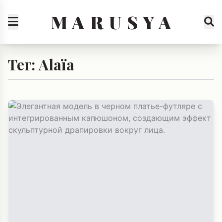
M A R U S Y A
Тег: Alaïa