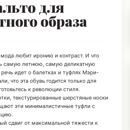
тного образа
 мода любит иронию и контраст. И что
ть самую летнюю, самую деликатную
 речь идет о
балетках и туфлях Мэри-
али, что эта обувь годится только для
готовьтесь к революции стиля.
отки, текстурированные шерстяные носки
ащают эти минималистичные туфли с
ицию.
ый сдвиг от максимальной тяжести к
скольких лет господства гигантских
сообщество устало и требует