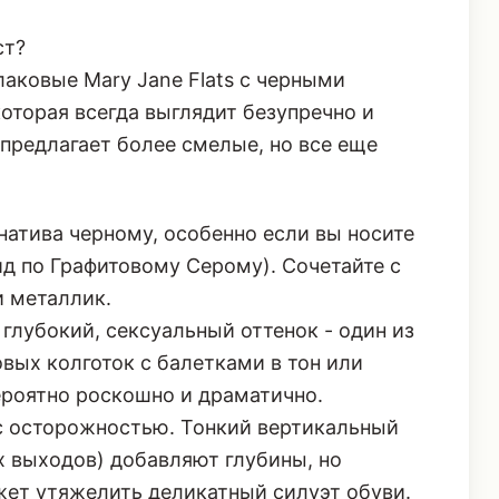
аковые Mary Jane Flats с черными
которая всегда выглядит безупречно и
 предлагает более смелые, но все еще
атива черному, особенно если вы носите
ид по
Графитовому Серому
). Сочетайте с
и металлик.
глубокий, сексуальный оттенок - один из
вых колготок с балетками в тон или
ероятно роскошно и драматично.
с осторожностью. Тонкий вертикальный
х выходов) добавляют глубины, но
жет утяжелить деликатный силуэт обуви.
 акцент