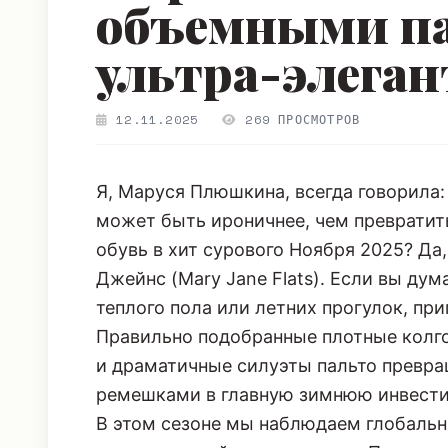
ультра-элеган
12.11.2025
269 ПРОСМОТРОВ
Я, Маруся Плюшкина, всегда говорила:
может быть ироничнее, чем преврати
обувь в хит сурового Ноября 2025? Да,
Джейнс
(Mary Jane Flats). Если вы дум
теплого пола или летних прогулок, при
Правильно подобранные плотные колг
и драматичные силуэты пальто превр
ремешками в главную зимнюю инвест
В этом сезоне мы наблюдаем глобальн
архитектурной деликатности. После не
платформ и тракторных подошв, фэшн-