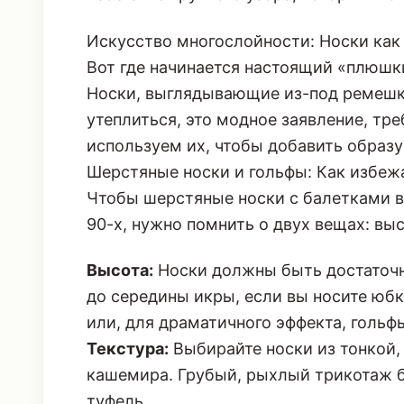
Вот где начинается настоящий «плюшки
Носки, выглядывающие из-под ремешка 
утеплиться, это модное заявление, т
используем их, чтобы добавить образу
Шерстяные носки и гольфы: Как избеж
Чтобы шерстяные носки с балетками в
90-х, нужно помнить о двух вещах: выс
Высота:
Носки должны быть достаточно
до середины икры, если вы носите юб
или, для драматичного эффекта, гольф
Текстура:
Выбирайте носки из тонкой,
кашемира. Грубый, рыхлый трикотаж 
туфель.
Цвет:
Если туфли черные, носки могут