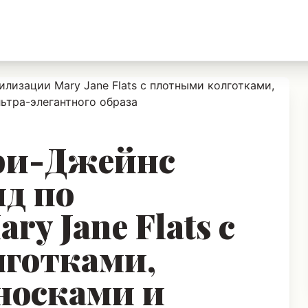
ри-Джейнс
ид по
y Jane Flats с
готками,
носками и
льто для