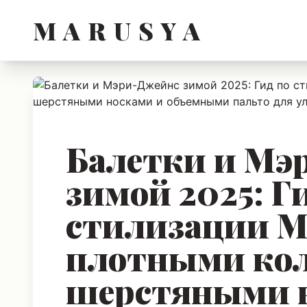
M A R U S Y A
Балетки и Мэ
зимой 2025: Г
стилизации Mar
плотными кол
шерстяными 
объемными па