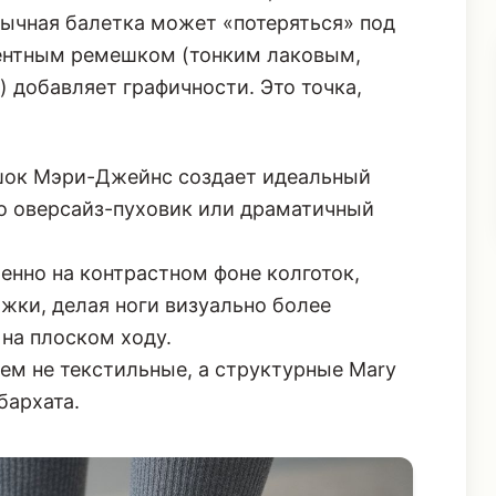
кцентным ремешком (тонким лаковым,
 добавляет графичности. Это точка,
ок Мэри-Джейнс создает идеальный
то оверсайз-пуховик или
драматичный
нно на контрастном фоне колготок,
жки, делая ноги визуально более
на плоском ходу.
м не текстильные, а структурные Mary
бархата.