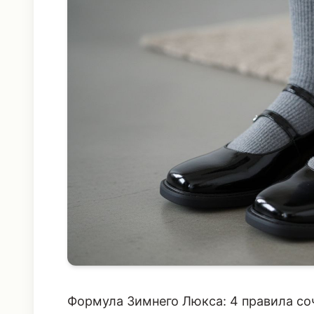
Формула Зимнего Люкса: 4 правила со
Главный секрет успеха балеток в зимне
телесных оттенках и тонком капроне (