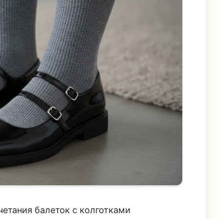
четания балеток с колготками
м гардеробе - это колготки. Забудьте о
если это не часть специфического гранж-