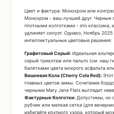
Монохром - ваш лучший друг. Черные л
плотными колготками - это классика, 
удлиняет силуэт. Однако, Ноябрь 2025
интеллектуальные цветовые решения:
Графитовый Серый:
Идеальная альтерн
серый трикотаж или пальто (см. наш г
балетками цвета мокрого асфальта ил
Вишневая Кола (Cherry Cola Red):
Этот 
главных цветов зимы. Сочетание бордо
черными Mary Jane Flats выглядит нев
Фактурные Колготки:
Допустимы, но 
рубчик или мелкая сетка (для вечерни
избегайте крупного узора, который мо
Искусство многослойности: Носки как