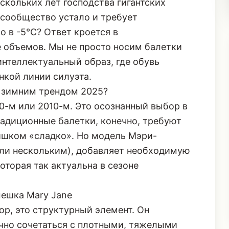
о в -5°C? Ответ кроется в
 объемов. Мы не просто носим балетки
нтеллектуальный образ, где обувь
нкой линии силуэта.
 зимним трендом 2025?
90-м или 2010-м. Это осознанный выбор в
радиционные балетки, конечно, требуют
ишком «сладко». Но модель Мэри-
ли нескольким), добавляет необходимую
оторая так актуальна в сезоне
мешка Mary Jane
ор, это структурный элемент. Он
ично сочетаться с плотными, тяжелыми
бычная балетка может «потеряться» под