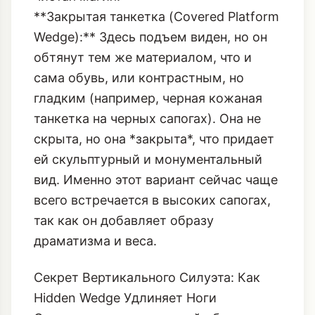
Визуально создается впечатление, что
вы идете на плоской подошве, но при
этом имеете подъем 7-10 см. Это
чистая магия!
**Закрытая танкетка (Covered Platform
Wedge):** Здесь подъем виден, но он
обтянут тем же материалом, что и
сама обувь, или контрастным, но
гладким (например, черная кожаная
танкетка на черных сапогах). Она не
скрыта, но она *закрыта*, что придает
ей скульптурный и монументальный
вид. Именно этот вариант сейчас чаще
всего встречается в высоких сапогах,
так как он добавляет образу
драматизма и веса.