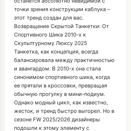
вы ищете обувь, которая визуально
удлинит ногу, стабилизирует шаг на
скользких тротуарах и при этом
останется абсолютно невидимой с
точки зрения конструкции каблука –
этот тренд создан для вас.
Возвращение Скрытой Танкетки: От
Спортивного Шика 2010-х к
Скульптурному Люксу 2025
Танкетка, как концепция, всегда
балансировала между практичностью
и авангардом. В 2010-х она стала
синонимом спортивного шика, когда
ее прятали в кроссовки, превращая
обычную прогулку в мини-подиум.
Однако модный цикл, как известно,