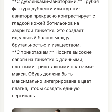
необходимый «якорь» для тяжелого,
струящегося пальто, делая образ
завершенным и дорогим.
**С дубленками-авиаторами:** Грубая
фактура дубленки или куртки-
авиатора прекрасно контрастирует с
гладкой кожей ботильонов на
закрытой танкетке. Это создает
идеальный баланс между
брутальностью и изяществом.
**С трикотажем:** Носите высокие
сапоги на танкетке с длинными,
плотными трикотажными платьями-
макси. Обувь должна быть
максимально интегрирована в цвет