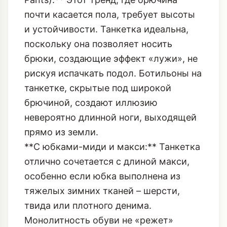
широкие и длинные силуэты:
**С ультра-длинными брюками (Puddle
Pants):** Этот тренд, где брючина
почти касается пола, требует высоты
и устойчивости. Танкетка идеальна,
поскольку она позволяет носить
брюки, создающие
эффект «лужи»
, не
рискуя испачкать подол. Ботильоны на
танкетке, скрытые под широкой
брючиной, создают иллюзию
невероятно длинной ноги, выходящей
прямо из земли.
**С юбками-миди и макси:** Танкетка
отлично сочетается с длиной макси,
особенно если юбка выполнена из