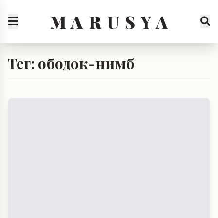
M A R U S Y A
Тег: ободок-нимб