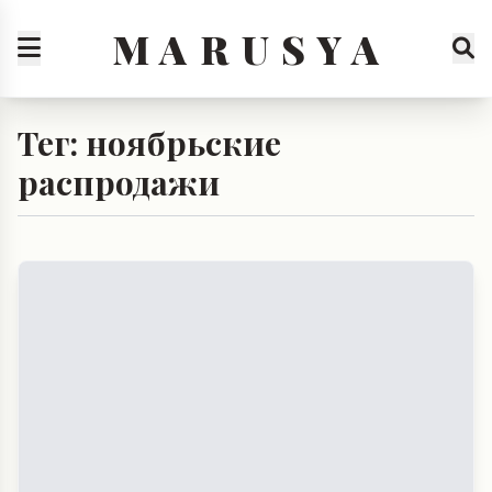
M A R U S Y A
Тег: ноябрьские
распродажи