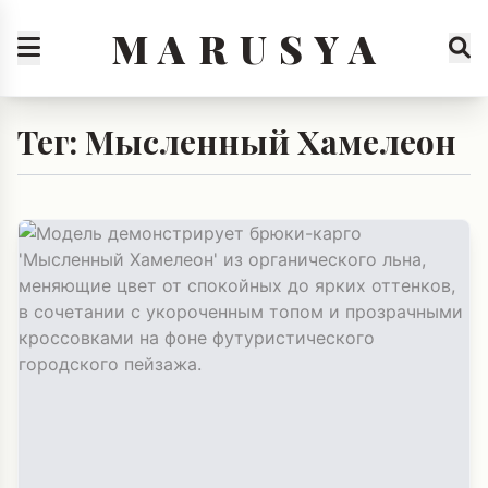
M A R U S Y A
Тег: Мысленный Хамелеон