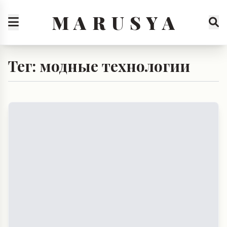
M A R U S Y A
Тег: модные технологии