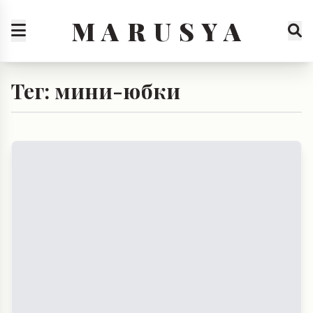
M A R U S Y A
Тег: мини-юбки