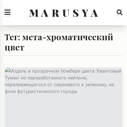
M A R U S Y A
Тег: мета-хроматический
цвет