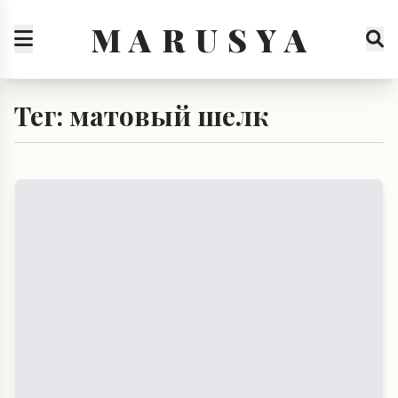
M A R U S Y A
Тег: матовый шелк