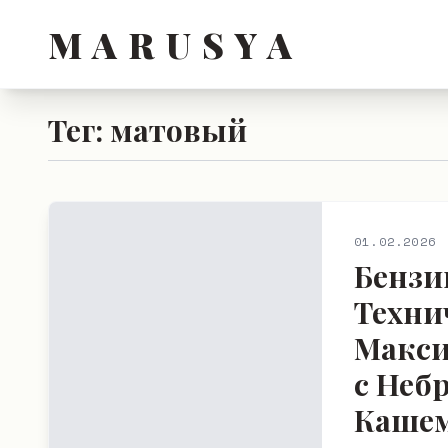
M A R U S Y A
Тег: матовый
01.02.2026
Бензи
Техни
Макси
с Неб
Кашем