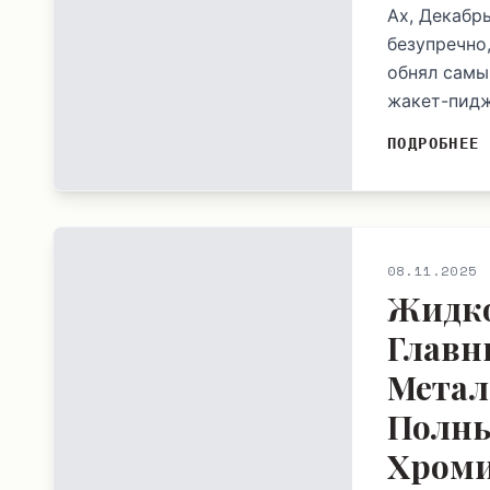
Ах, Декабр
безупречно,
обнял самы
жакет-пиджа
ПОДРОБНЕЕ
08.11.2025
Жидкое
Главн
Метал
Полны
Хроми