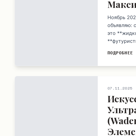
Макс
Ноябрь 202
объявляю: 
это **жидко
**футурист
ПОДРОБНЕЕ
07.11.2025
Искус
Ультр
(Wade
Элеме