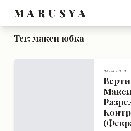
M A R U S Y A
Тег: макси юбка
03.02.2026
Верти
Макси
Разре
Контр
(Февр