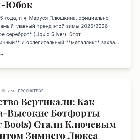
и-Юбок
5 года, и я, Маруся Плюшкина, официально
самый главный тренд этой зимы 2025/2026 –
е серебро** (Liquid Silver). Этот
ичный** и ослепительный **металлик** захва...
 →
269 ПРОСМОТРОВ
ство Вертикали: Как
а-Высокие Ботфорты
r Boots) Стали Ключевым
нтом Зимнего Люкса