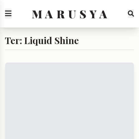
M A R U S Y A
Тег: Liquid Shine