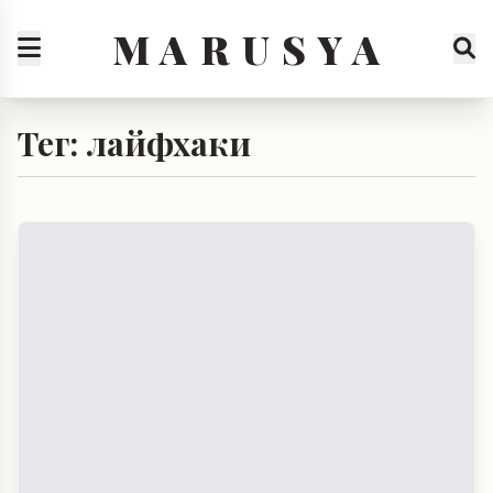
M A R U S Y A
Тег: лайфхаки