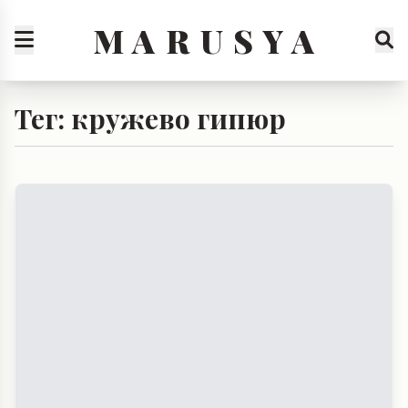
M A R U S Y A
Тег: кружево гипюр