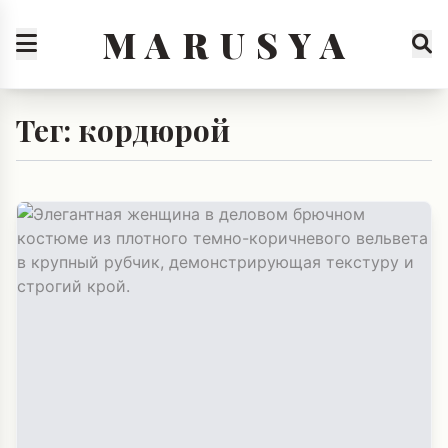
M A R U S Y A
Тег: кордюрой