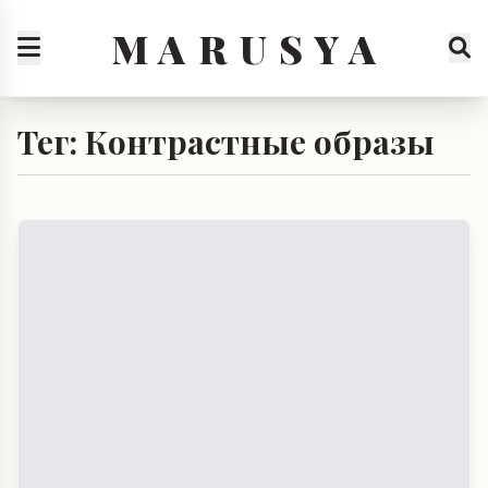
M A R U S Y A
Тег: Контрастные образы