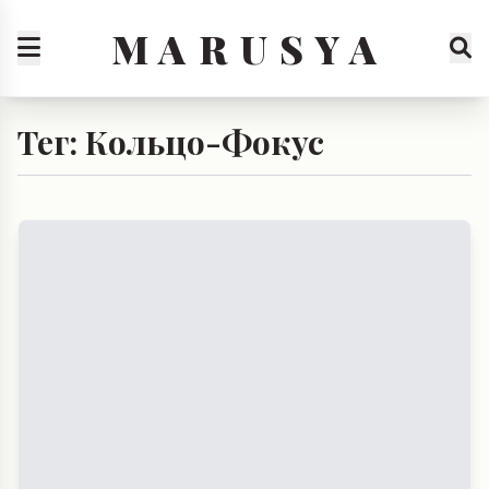
M A R U S Y A
Тег: Кольцо-Фокус