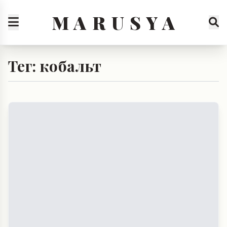
M A R U S Y A
Тег: кобальт