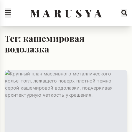
M A R U S Y A
Тег: кашемировая
водолазка