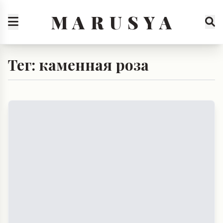
M A R U S Y A
Тег: каменная роза