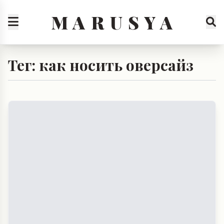
M A R U S Y A
Тег: как носить оверсайз