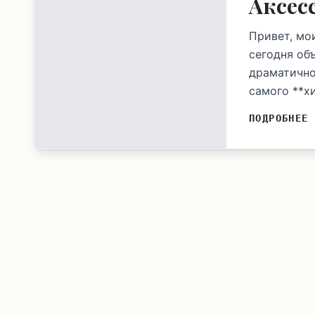
Аксес
Привет, мо
сегодня об
драматичног
самого **хи
ПОДРОБНЕЕ