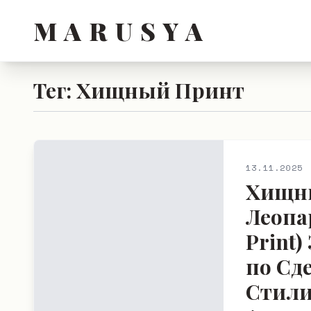
M A R U S Y A
Тег: Хищный Принт
13.11.2025
Хищны
Леопа
Print
по Сд
Стили