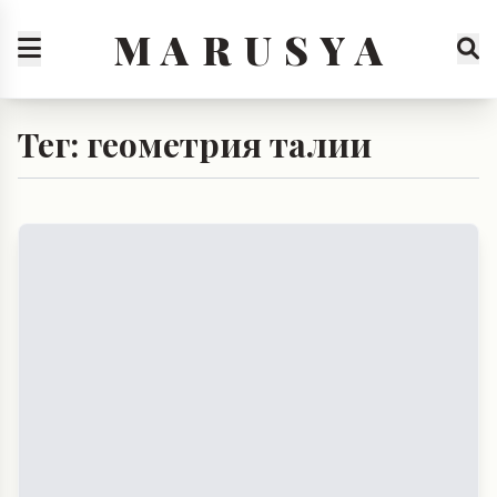
M A R U S Y A
Тег: геометрия талии