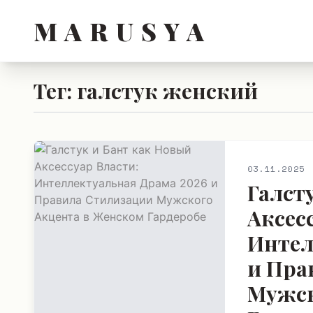
M A R U S Y A
Тег: галстук женский
03.11.2025
Галст
Аксес
Интел
и Пра
Мужск