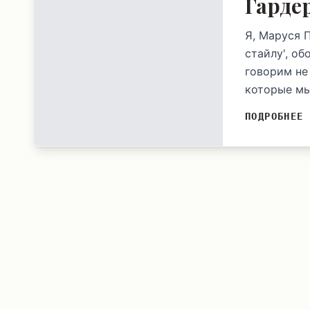
Гарде
Я, Маруся 
стайлу', о
говорим не
которые мы
ПОДРОБНЕЕ