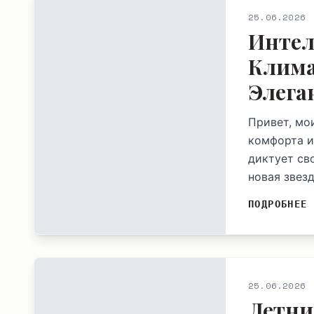
25.06.2026
Интел
Клима
Элега
Привет, мо
комфорта и
диктует св
новая звезд
ПОДРОБНЕЕ
25.06.2026
Летни