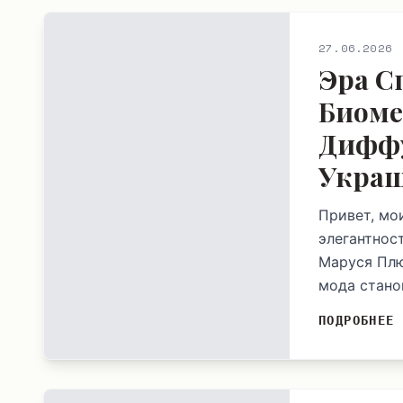
27.06.2026
Эра С
Биоме
Диффу
Украш
Привет, мо
элегантнос
Маруся Плю
мода стано
ПОДРОБНЕЕ