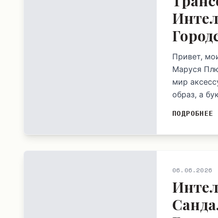
Транс
Интел
Город
Привет, мо
Маруся Плю
мир аксесс
образ, а бу
ПОДРОБНЕЕ
06.06.2026
Интел
Санда