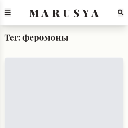
M A R U S Y A
Тег: феромоны