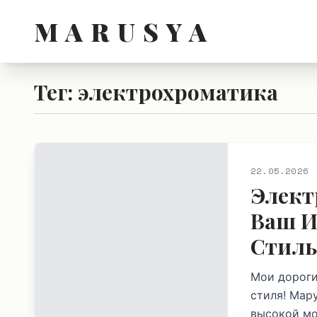
M A R U S Y A
Тег: электрохроматика
22.05.2026
Элект
Ваш И
Стиль
Мои дороги
стиля! Мар
высокой мо