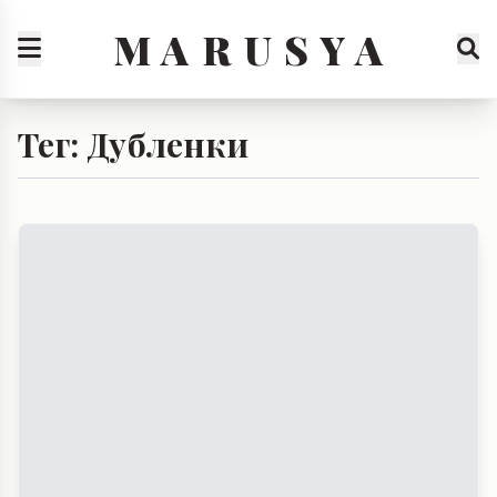
M A R U S Y A
Тег: Дубленки