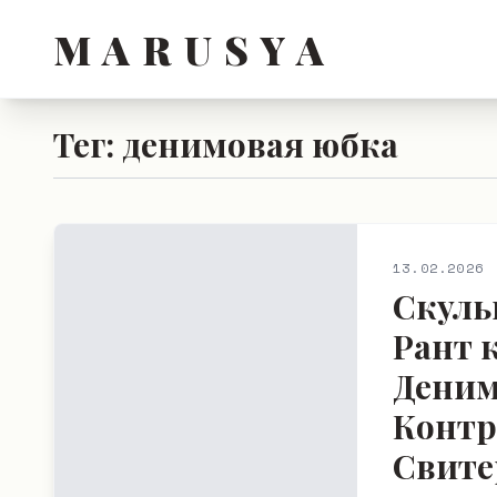
M A R U S Y A
Тег: денимовая юбка
13.02.2026
Скуль
Рант 
Деним
Контр
Свите