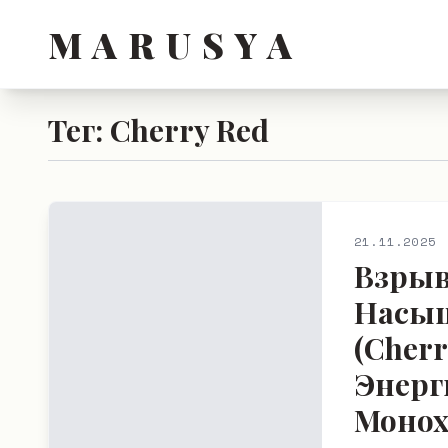
M A R U S Y A
Тег: Cherry Red
21.11.2025
Взрыв
Насы
(Cherr
Энерг
Монох