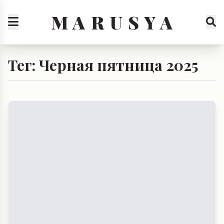
M A R U S Y A
Тег: Черная пятница 2025