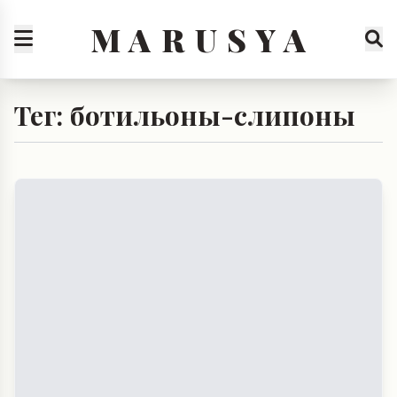
M A R U S Y A
Тег: ботильоны-слипоны