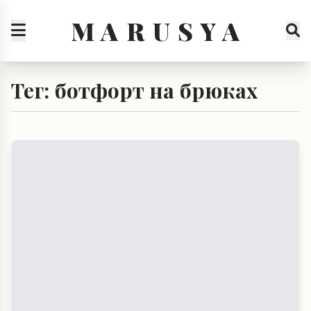
M A R U S Y A
Тег: ботфорт на брюках