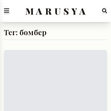
M A R U S Y A
Тег: бомбер