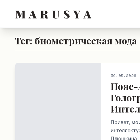
M A R U S Y A
Тег: биометрическая мода
30.05.2026
Пояс-
Голог
Инте
Привет, мо
интеллекту
Плюшкина, 