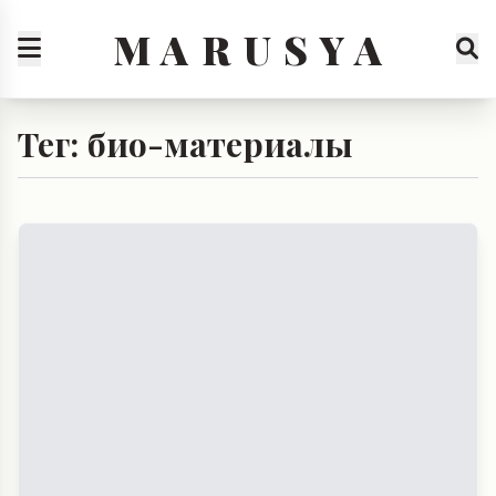
M A R U S Y A
Тег: био-материалы