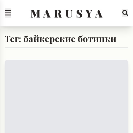
M A R U S Y A
Тег: байкерские ботинки