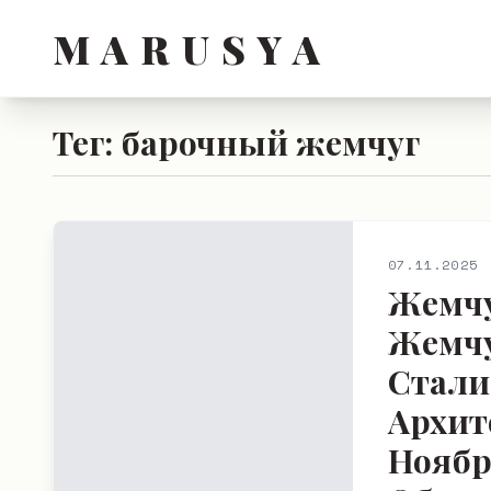
M A R U S Y A
Тег: барочный жемчуг
07.11.2025
Жемчу
Жемчу
Стали
Архит
Ноябр