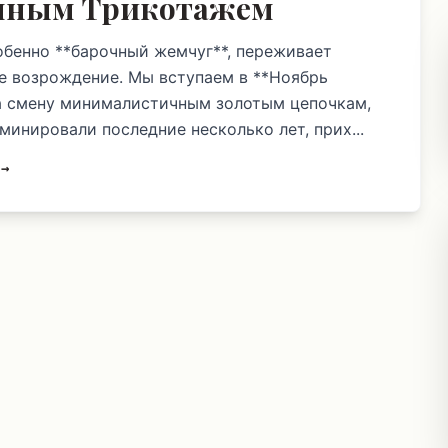
мным Трикотажем
обенно **барочный жемчуг**, переживает
е возрождение. Мы вступаем в **Ноябрь
на смену минималистичным золотым цепочкам,
минировали последние несколько лет, прих...
 →