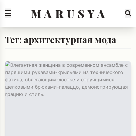
M A R U S Y A
Тег: архитектурная мода