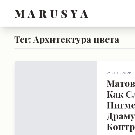
M A R U S Y A
Тег: Архитектура цвета
21.01.2026
Матов
Как 
Пигме
Драму
Контр