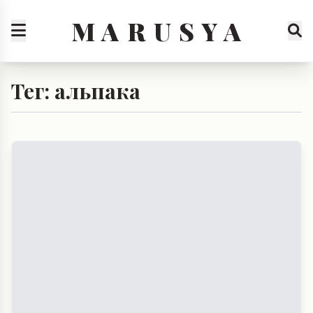
M A R U S Y A
Тег: альпака