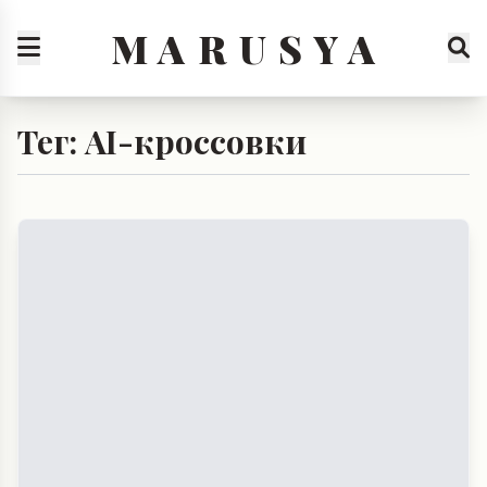
M A R U S Y A
Тег: AI-кроссовки